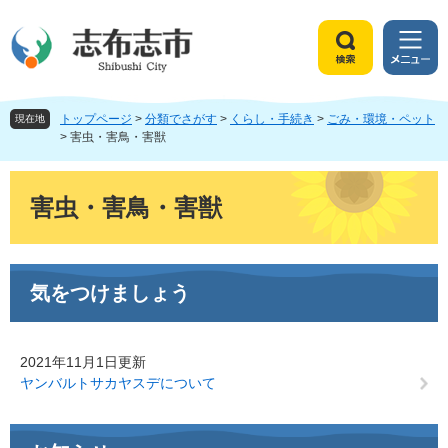
ペ
メ
ー
ニ
ジ
ュ
検
メ
の
ー
索
ニ
先
を
ュ
頭
飛
トップページ
>
分類でさがす
>
くらし・手続き
>
ごみ・環境・ペット
ー
現在地
で
ば
>
害虫・害鳥・害獣
す
し
。
て
本
本
文
害虫・害鳥・害獣
文
へ
気をつけましょう
2021年11月1日更新
ヤンバルトサカヤスデについて