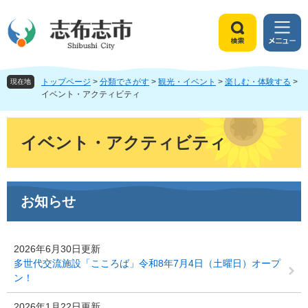
ペ
メ
ー
ニ
ジ
ュ
検
メ
の
ー
索
ニ
先
を
ュ
頭
飛
トップページ
>
分類でさがす
>
観光・イベント
>
楽しむ・体験する
>
ー
現在地
で
ば
イベント・アクティビティ
す
し
。
て
本
本
文
イベント・アクティビティ
文
へ
お知らせ
2026年6月30日更新
多世代交流施設「こころば」令和8年7月4日（土曜日）オープ
ン！
2026年1月22日更新