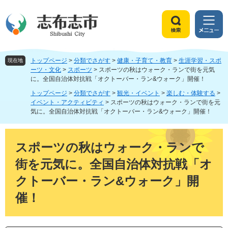
ペ
メ
ー
ニ
ジ
ュ
検
メ
の
ー
索
ニ
先
を
ュ
頭
飛
トップページ
>
分類でさがす
>
健康・子育て・教育
>
生涯学習・スポ
ー
現在地
で
ば
ーツ・文化
>
スポーツ
>
スポーツの秋はウォーク・ランで街を元気
に。全国自治体対抗戦「オクトーバー・ラン&ウォーク」開催！
す
し
。
て
トップページ
>
分類でさがす
>
観光・イベント
>
楽しむ・体験する
>
本
イベント・アクティビティ
>
スポーツの秋はウォーク・ランで街を元
文
気に。全国自治体対抗戦「オクトーバー・ラン&ウォーク」開催！
へ
本
文
スポーツの秋はウォーク・ランで
街を元気に。全国自治体対抗戦「オ
クトーバー・ラン&ウォーク」開
催！