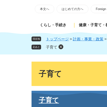
ペ
メ
ー
ニ
本文へ
はじめての方へ
Foreign
ジ
ュ
の
ー
くらし・手続き
健康・子育て・
先
を
頭
飛
で
ば
トップページ
>
計画・事業・政策
現在地
す
し
子育て
足あと
。
て
本
文
本
へ
文
子育て
子育て