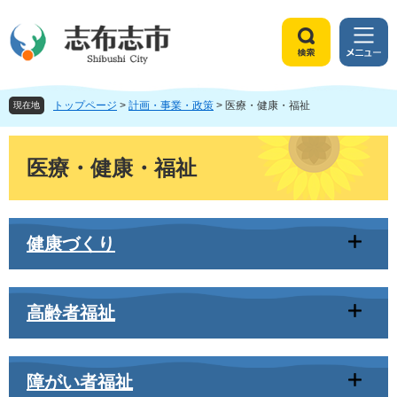
ペ
メ
ー
ニ
ジ
ュ
検
メ
の
ー
索
ニ
先
を
ュ
頭
飛
トップページ
>
計画・事業・政策
>
医療・健康・福祉
ー
現在地
で
ば
す
し
本
。
て
文
医療・健康・福祉
本
文
へ
健康づくり
高齢者福祉
障がい者福祉