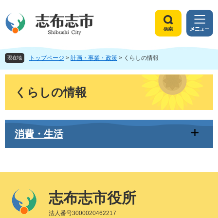
ペ
メ
ー
ニ
ジ
ュ
検
メ
の
ー
索
ニ
先
を
ュ
頭
飛
トップページ
>
計画・事業・政策
>
くらしの情報
ー
現在地
で
ば
す
し
本
。
て
文
くらしの情報
本
文
へ
消費・生活
志布志市役所
法人番号3000020462217