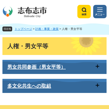
ペ
メ
ー
ニ
ジ
ュ
検
メ
の
ー
索
ニ
先
を
ュ
頭
飛
トップページ
>
計画・事業・政策
>
人権・男女平等
ー
現在地
で
ば
す
し
本
。
て
文
人権・男女平等
本
文
へ
男女共同参画（男女平等）
多文化共生への取組