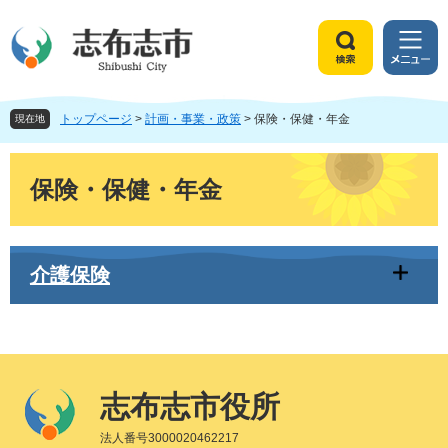
ペ
メ
ー
ニ
ジ
ュ
検
メ
の
ー
索
ニ
先
を
ュ
頭
飛
トップページ
>
計画・事業・政策
>
保険・保健・年金
ー
現在地
で
ば
す
し
本
。
て
文
保険・保健・年金
本
文
へ
介護保険
志布志市役所
法人番号3000020462217