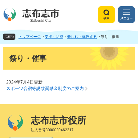
ペ
メ
ー
ニ
ジ
ュ
検
メ
の
ー
索
ニ
先
を
ュ
頭
飛
トップページ
>
支援・助成
>
楽しむ・体験する
>
祭り・催事
ー
現在地
で
ば
す
し
本
。
て
文
祭り・催事
本
文
へ
2024年7月4日更新
スポーツ合宿等誘致奨励金制度のご案内
志布志市役所
法人番号3000020462217