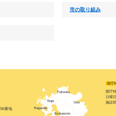
市の取り組み
開庁
開庁時
日曜日
施設
56番地