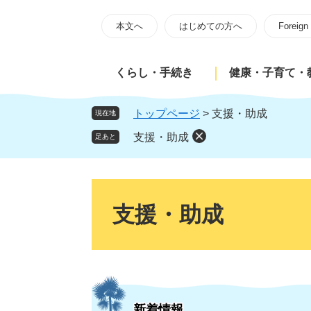
ペ
メ
ー
ニ
本文へ
はじめての方へ
Foreign
ジ
ュ
の
ー
くらし・手続き
健康・子育て・
先
を
頭
飛
で
ば
トップページ
>
支援・助成
現在地
す
し
支援・助成
足あと
。
て
本
文
本
へ
文
支援・助成
新着情報