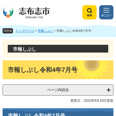
ペ
メ
ー
ニ
ジ
ュ
検
メ
の
ー
索
ニ
先
を
ュ
頭
飛
トップページ
>
市報しぶし
>
市報しぶし令和4年7月号
ー
現在地
で
ば
す
し
。
て
市報しぶし
本
文
へ
本
文
市報しぶし令和4年7月号
ページ内目次
更新日：2022年8月10日更新
市報しぶし令和4年7月号