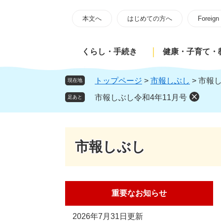
ペ
メ
ー
ニ
本文へ
はじめての方へ
Foreign
ジ
ュ
の
ー
くらし・手続き
健康・子育て・
先
を
頭
飛
で
ば
トップページ
>
市報しぶし
>
市報し
現在地
す
し
市報しぶし令和4年11月号
足あと
。
て
本
文
へ
市報しぶし
重要なお知らせ
2026年7月31日更新