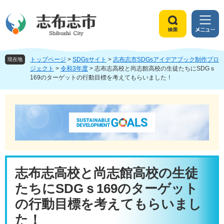
ペ
メ
ー
ニ
ジ
ュ
検
メ
の
ー
索
ニ
先
を
ュ
頭
飛
トップページ
>
SDGsサイト
>
志布志市SDGsアイデアブック制作プロ
ー
現在地
で
ば
ジェクト
>
令和3年度
>
志布志高校と尚志館高校の生徒たちにSDGｓ
169のターゲットの行動目標を考えてもらいました！
す
し
。
て
本
文
へ
本
志布志高校と尚志館高校の生徒
文
たちにSDGｓ169のターゲット
の行動目標を考えてもらいまし
た！