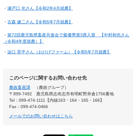
・
瀬戸口 光さん【令和2年4月就農】
・
古森 健二さん【令和5年7月就農】
・
第72回鹿児島県畜産共進会で最優秀賞3席入賞 【中村和也さん
（令和4年度就農）】
・
迫口 晃平さん（おひげファーム）【令和5年7月就農】
このページに関するお問い合わせ先
農政畜産課
農政グループ
〒899-7492
鹿児島県志布志市有明町野井倉1756番地
Tel：099-474-1111【内線163・164・165・166】
Fax：099-474-0466
メールでのお問い合わせはこちら