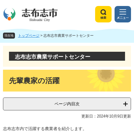
ペ
メ
ー
ニ
ジ
ュ
検
メ
の
ー
索
ニ
先
を
ュ
頭
飛
トップページ
>
志布志市農業サポートセンター
ー
現在地
で
ば
す
し
。
て
志布志市農業サポートセンター
本
文
へ
本
文
先輩農家の活躍
ページ内目次
更新日：2024年10月9日更新
志布志市内で活躍する農業者を紹介します。