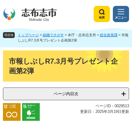
ペ
メ
ー
ニ
ジ
ュ
検
メ
の
ー
索
ニ
先
を
ュ
頭
飛
トップページ
>
組織でさがす
>
本庁・志布志支所
>
総合政策課
>
市報
ー
現在地
で
ば
しぶしR7.3月号プレゼント企画第2弾
す
し
。
て
本
本
文
市報しぶしR7.3月号プレゼント企
文
画第2弾
へ
ページ内目次
ページID：0029513
更新日：2025年3月19日更新