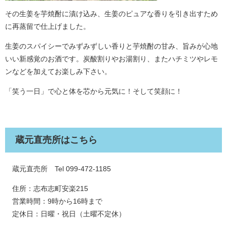
その生姜を芋焼酎に漬け込み、生姜のピュアな香りを引き出すため
に再蒸留で仕上げました。
生姜のスパイシーでみずみずしい香りと芋焼酎の甘み、旨みが心地
いい新感覚のお酒です。炭酸割りやお湯割り、またハチミツやレモ
ンなどを加えてお楽しみ下さい。
「笑う一日」で心と体を芯から元気に！そして笑顔に！
蔵元直売所はこちら
蔵元直売所 Tel 099-472-1185
住所：志布志町安楽215
営業時間：9時から16時まで
定休日：日曜・祝日（土曜不定休）