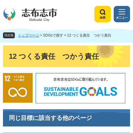
ペ
メ
ー
ニ
ジ
ュ
検
メ
の
ー
索
ニ
先
を
ュ
頭
飛
トップページ
>
SDGsで探す
>
12 つくる責任 つかう責任
ー
現在地
で
ば
す
し
本
。
て
文
12 つくる責任 つかう責任
本
文
へ
同じ目標に該当する他のページ