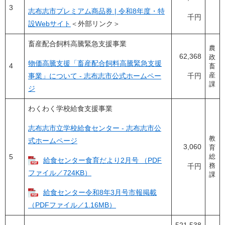
3
志布志市プレミアム商品券 | 令和8年度・特
千円
設Webサイト
＜外部リンク＞
畜産配合飼料高騰緊急支援事業
農
62,368
政
物価高騰支援「畜産配合飼料高騰緊急支援
4
畜
事業」について - 志布志市公式ホームペー
千円
産
課
ジ
わくわく学校給食支援事業
志布志市立学校給食センター - 志布志市公
教
式ホームページ
3,060
育
5
総
給食センター食育だより2月号 （PDF
千円
務
ファイル／724KB）
課
給食センター令和8年3月号市報掲載
（PDFファイル／1.16MB）