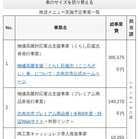
表のサイズを切り替える
推奨メニュー実施予定事業一覧
担
総事業
No.
事業名
当
費
課
物価高騰対応重点支援事業（くらし応援志
券発行事業）
305,575
1
物価高騰支援「くらし応援志（こころざ
千円
し）券」について - 志布志市公式ホームペ
ージ
シ
テ
ィ
物価高騰対応重点支援事業（プレミアム商
セ
品券発行事業）
140,270
ー
2
ル
ス
志布志市プレミアム商品券 | 令和8年度・特
千円
課
設Webサイト
＜外部リンク＞
商工業キャッシュレス導入推進事業
10,265