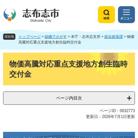
ペ
メ
ー
ニ
ジ
ュ
検
メ
の
ー
索
ニ
先
を
ュ
頭
飛
トップページ
>
組織でさがす
>
本庁・志布志支所
>
総合政策課
>
物価
ー
現在地
で
ば
高騰対応重点支援地方創生臨時交付金
す
し
。
て
本
本
文
物価高騰対応重点支援地方創生臨時
文
交付金
へ
ページ内目次
ページID：0032773
更新日：2026年7月1日更新