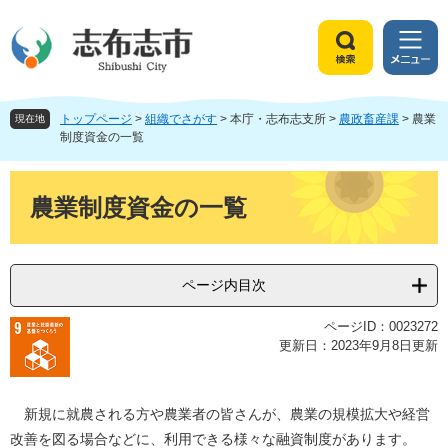
ペ
メ
ー
ニ
ジ
ュ
検
メ
の
ー
索
ニ
先
を
ュ
頭
飛
トップページ
>
組織でさがす
>
本庁・志布志支所
>
農政畜産課
>
農業
ー
現在地
で
ば
制度資金の一覧
す
し
。
て
本
本
文
農業制度資金の一覧
文
へ
ページ内目次
ページID：0023272
更新日：2023年9月8日更新
新規に就農される方や農業者の皆さんが、農業の規模拡大や経営
改善を図る場合などに、利用できる様々な融資制度があります。