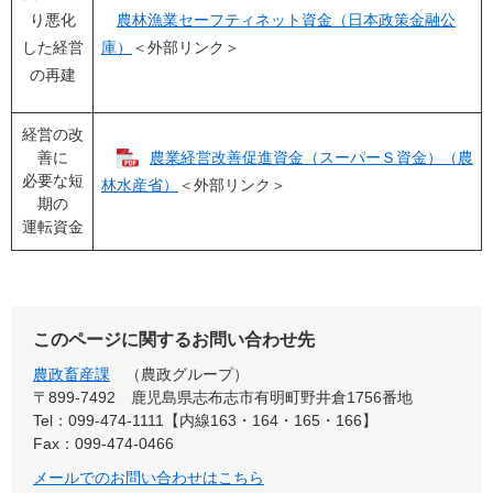
り悪化
農林漁業セーフティネット資金（日本政策金融公
した経営
庫）
＜外部リンク＞
の再建
経営の改
善に
農業経営改善促進資金（スーパーＳ資金）（農
必要な短
林水産省）
＜外部リンク＞
期の
運転資金
このページに関するお問い合わせ先
農政畜産課
農政グループ
〒899-7492
鹿児島県志布志市有明町野井倉1756番地
Tel：099-474-1111【内線163・164・165・166】
Fax：099-474-0466
メールでのお問い合わせはこちら