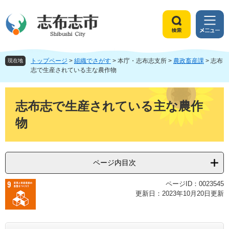
ペ
メ
ー
ニ
ジ
ュ
検
メ
の
ー
索
ニ
先
を
ュ
頭
飛
トップページ
>
組織でさがす
>
本庁・志布志支所
>
農政畜産課
>
志布
ー
現在地
で
ば
志で生産されている主な農作物
す
し
。
て
本
本
文
志布志で生産されている主な農作
文
物
へ
ページ内目次
ページID：0023545
更新日：2023年10月20日更新