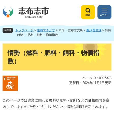
ペ
メ
ー
ニ
ジ
ュ
検
メ
の
ー
索
ニ
先
を
ュ
頭
飛
トップページ
>
組織でさがす
>
本庁・志布志支所
>
農政畜産課
>
情勢
ー
現在地
で
ば
（燃料・肥料・飼料・物価指数）
す
し
。
て
本
本
文
情勢（燃料・肥料・飼料・物価指
文
数）
へ
ページID：0027376
更新日：2024年11月1日更新
このページでは農業に関わる燃料や肥料・飼料などの価格動向を案
内していますのでぜひご利用ください。情報は随時更新されます。