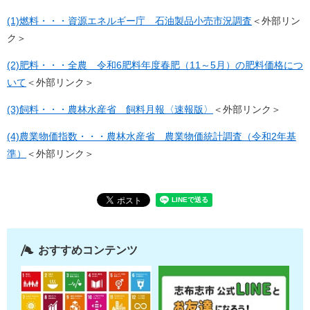
(1)燃料・・・資源エネルギー庁 石油製品小売市況調査
＜外部リン
ク＞
(2)肥料・・・全農 令和6肥料年度春肥（11～5月）の肥料価格につ
いて
＜外部リンク＞
(3)飼料・・・農林水産省 飼料月報〈速報版〉
＜外部リンク＞
(4)農業物価指数・・・農林水産省 農業物価統計調査（令和2年基
準）
＜外部リンク＞
おすすめコンテンツ