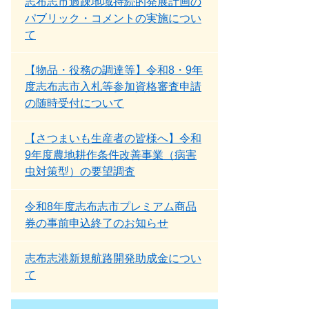
志布志市過疎地域持続的発展計画の
パブリック・コメントの実施につい
て
【物品・役務の調達等】令和8・9年
度志布志市入札等参加資格審査申請
の随時受付について
【さつまいも生産者の皆様へ】令和
9年度農地耕作条件改善事業（病害
虫対策型）の要望調査
令和8年度志布志市プレミアム商品
券の事前申込終了のお知らせ
志布志港新規航路開発助成金につい
て