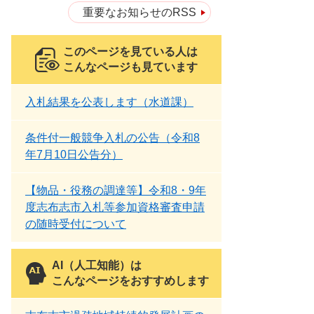
重要なお知らせのRSS
このページを見ている人は
こんなページも見ています
入札結果を公表します（水道課）
条件付一般競争入札の公告（令和8
年7月10日公告分）
【物品・役務の調達等】令和8・9年
度志布志市入札等参加資格審査申請
の随時受付について
AI（人工知能）は
こんなページをおすすめします