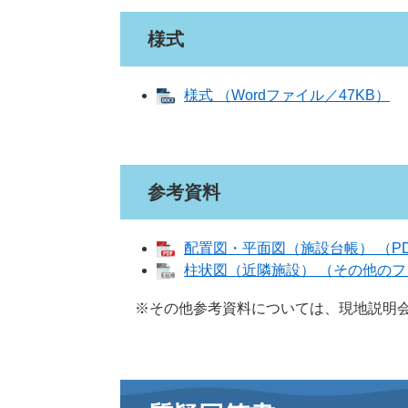
様式
様式 （Wordファイル／47KB）
参考資料
配置図・平面図（施設台帳） （PD
柱状図（近隣施設） （その他のファ
※その他参考資料については、現地説明会