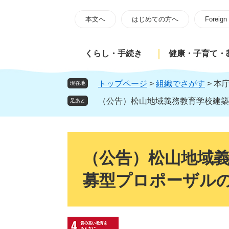
ペ
メ
ー
ニ
本文へ
はじめての方へ
Foreign
ジ
ュ
の
ー
くらし・手続き
健康・子育て・
先
を
頭
飛
で
ば
トップページ
>
組織でさがす
>
本
現在地
す
し
（公告）松山地域義務教育学校建築
足あと
。
て
本
文
本
へ
文
（公告）松山地域
募型プロポーザル