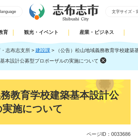
 language
文字サイズ・
教育
観光・イベント
産業・ビジネス
庁・志布志支所
>
建設課
>
（公告）松山地域義務教育学校建築
基本設計公募型プロポーザルの実施について
義務教育学校建築基本設計公
の実施について
ページID：0033686