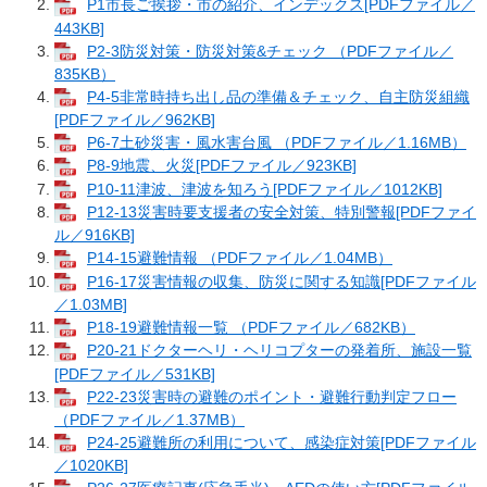
P1市長ご挨拶・市の紹介、インデックス[PDFファイル／
443KB]
P2-3防災対策・防災対策&チェック （PDFファイル／
835KB）
P4-5非常時持ち出し品の準備＆チェック、自主防災組織
[PDFファイル／962KB]
P6-7土砂災害・風水害台風 （PDFファイル／1.16MB）
P8-9地震、火災[PDFファイル／923KB]
P10-11津波、津波を知ろう[PDFファイル／1012KB]
P12-13災害時要支援者の安全対策、特別警報[PDFファイ
ル／916KB]
P14-15避難情報 （PDFファイル／1.04MB）
P16-17災害情報の収集、防災に関する知識[PDFファイル
／1.03MB]
P18-19避難情報一覧 （PDFファイル／682KB）
P20-21ドクターヘリ・ヘリコプターの発着所、施設一覧
[PDFファイル／531KB]
P22-23災害時の避難のポイント・避難行動判定フロー
（PDFファイル／1.37MB）
P24-25避難所の利用について、感染症対策[PDFファイル
／1020KB]