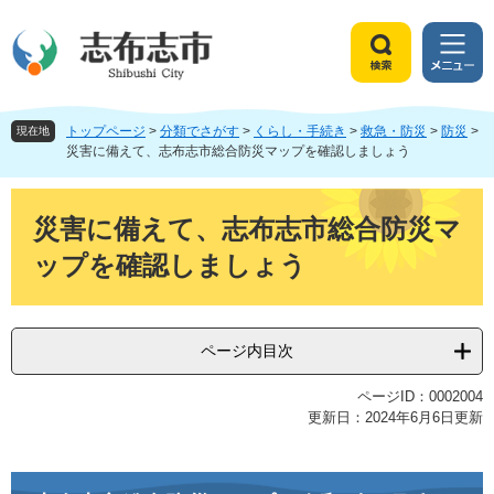
ペ
メ
ー
ニ
ジ
ュ
検
メ
の
ー
索
ニ
先
を
ュ
頭
飛
トップページ
>
分類でさがす
>
くらし・手続き
>
救急・防災
>
防災
>
ー
現在地
で
ば
災害に備えて、志布志市総合防災マップを確認しましょう
す
し
。
て
本
本
文
災害に備えて、志布志市総合防災マ
文
ップを確認しましょう
へ
ページ内目次
ページID：0002004
更新日：2024年6月6日更新