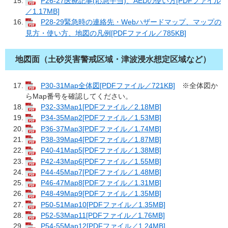
P26-27医療記事(応急手当)、AEDの使い方[PDFファイル
／1.17MB]
P28-29緊急時の連絡先・Webハザードマップ、マップの
見方・使い方、地図の凡例[PDFファイル／785KB]
地図面（土砂災害警戒区域・津波浸水想定区域など）
P30-31Map全体図[PDFファイル／721KB]
※全体図か
らMap番号を確認してください。
P32-33Map1[PDFファイル／2.18MB]
P34-35Map2[PDFファイル／1.53MB]
P36-37Map3[PDFファイル／1.74MB]
P38-39Map4[PDFファイル／1.87MB]
P40-41Map5[PDFファイル／1.38MB]
P42-43Map6[PDFファイル／1.55MB]
P44-45Map7[PDFファイル／1.48MB]
P46-47Map8[PDFファイル／1.31MB]
P48-49Map9[PDFファイル／1.35MB]
P50-51Map10[PDFファイル／1.35MB]
P52-53Map11[PDFファイル／1.76MB]
P54-55Map12[PDFファイル／1.24MB]