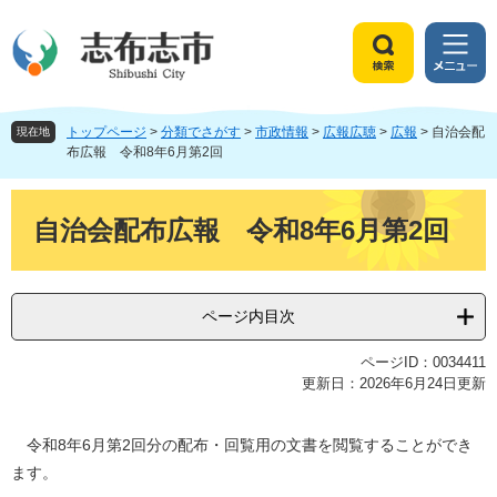
ペ
メ
ー
ニ
ジ
ュ
検
メ
の
ー
索
ニ
先
を
ュ
頭
飛
トップページ
>
分類でさがす
>
市政情報
>
広報広聴
>
広報
>
自治会配
ー
現在地
で
ば
布広報 令和8年6月第2回
す
し
。
て
本
本
文
自治会配布広報 令和8年6月第2回
文
へ
ページ内目次
ページID：0034411
更新日：2026年6月24日更新
令和8年6月第2回分の配布・回覧用の文書を閲覧することができ
ます。