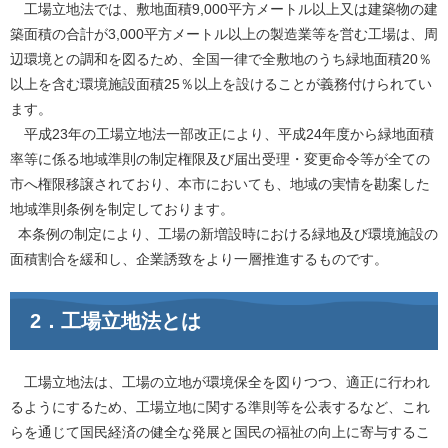
工場立地法では、敷地面積9,000平方メートル以上又は建築物の建
築面積の合計が3,000平方メートル以上の製造業等を営む工場は、周
辺環境との調和を図るため、全国一律で全敷地のうち緑地面積20％
以上を含む環境施設面積25％以上を設けることが義務付けられてい
ます。
平成23年の工場立地法一部改正により、平成24年度から緑地面積
率等に係る地域準則の制定権限及び届出受理・変更命令等が全ての
市へ権限移譲されており、本市においても、地域の実情を勘案した
地域準則条例を制定しております。
本条例の制定により、工場の新増設時における緑地及び環境施設の
面積割合を緩和し、企業誘致をより一層推進するものです。
2．工場立地法とは
工場立地法は、工場の立地が環境保全を図りつつ、適正に行われ
るようにするため、工場立地に関する準則等を公表するなど、これ
らを通じて国民経済の健全な発展と国民の福祉の向上に寄与するこ