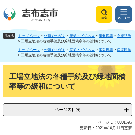
ペ
メ
ー
ニ
ジ
ュ
検
メ
の
ー
索
ニ
先
を
ュ
頭
飛
トップページ
>
分類でさがす
>
産業・ビジネス
>
産業振興
>
企業誘致
ー
現在地
で
ば
>
工場立地法の各種手続及び緑地面積率等の緩和について
す
し
トップページ
>
分類でさがす
>
産業・ビジネス
>
産業振興
>
産業団地
。
て
>
工場立地法の各種手続及び緑地面積率等の緩和について
本
文
本
へ
文
工場立地法の各種手続及び緑地面積
率等の緩和について
ページ内目次
ページID：0001696
更新日：2021年10月11日更新