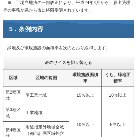
※ 工場立地法の一部改正により、平成24年4月から、届出受理
等の事務が県から市に権限委譲されています。
5．条例内容
緑地及び環境施設の面積率を次のとおり緩和します。
表のサイズを切り替える
環境施設面積
うち、緑地面
区域
区域の範囲
率
積率
第2種区
準工業地域
15％以上
10％以上
域
第3種区
工業地域
域
10％以上
5％以上
用途指定外地域全域
第4種区
（都市計画区域外含
域