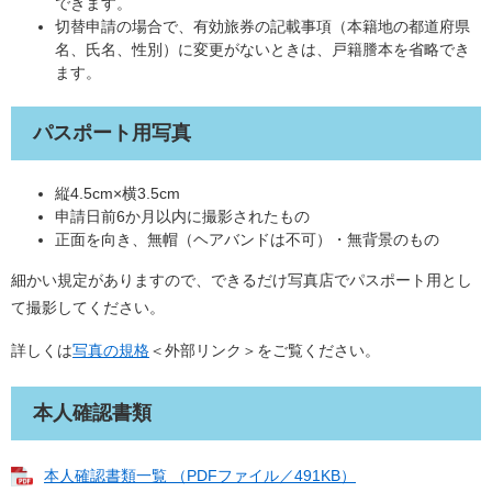
できます。
切替申請の場合で、有効旅券の記載事項（本籍地の都道府県
名、氏名、性別）に変更がないときは、戸籍謄本を省略でき
ます。
パスポート用写真
縦4.5cm×横3.5cm
申請日前6か月以内に撮影されたもの
正面を向き、無帽（ヘアバンドは不可）・無背景のもの
細かい規定がありますので、できるだけ写真店でパスポート用とし
て撮影してください。
詳しくは
写真の規格
＜外部リンク＞
をご覧ください。
本人確認書類
本人確認書類一覧 （PDFファイル／491KB）