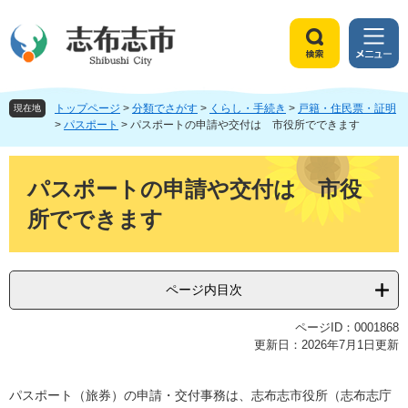
ペ
メ
ー
ニ
ジ
ュ
検
メ
の
ー
索
ニ
先
を
ュ
頭
飛
トップページ
>
分類でさがす
>
くらし・手続き
>
戸籍・住民票・証明
ー
現在地
で
ば
>
パスポート
>
パスポートの申請や交付は 市役所でできます
す
し
。
て
本
本
文
パスポートの申請や交付は 市役
文
所でできます
へ
ページ内目次
ページID：0001868
更新日：2026年7月1日更新
パスポート（旅券）の申請・交付事務は、志布志市役所（志布志庁