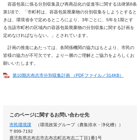
容器包装に係る分別収集及び再商品化の促進等に関する法律第8条
第1項で、「市町村は、容器包装廃棄物の分別収集をしようとすると
きは、環境省令で定めるところにより、3年ごとに、5年を1期とす
る当該市町村の区域内の容器包装廃棄物の分別収集に関する計画を
定めなければならない。」とされています。
計画の推進にあたっては、各関係機関の協力はもとより、市民の
皆様の協力が不可欠です。より一層のご理解とご協力をよろしくお
願いいたします。
第10期志布志市分別収集計画 （PDFファイル／314KB）
このページに関するお問い合わせ先
市民環境課
環境政策グループ（農集排水・浄化槽）
〒899‐7192
鹿児島県志布志市志布志町志布志二丁目1番1号