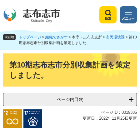
ペ
メ
ー
ニ
ジ
ュ
検
メ
の
ー
索
ニ
先
を
ュ
頭
飛
トップページ
>
組織でさがす
>
本庁・志布志支所
>
市民環境課
>
第10
ー
現在地
で
ば
期志布志市分別収集計画を策定しました。
す
し
。
て
本
本
文
第10期志布志市分別収集計画を策定
文
しました。
へ
ページ内目次
ページID：0019385
更新日：2022年11月25日更新