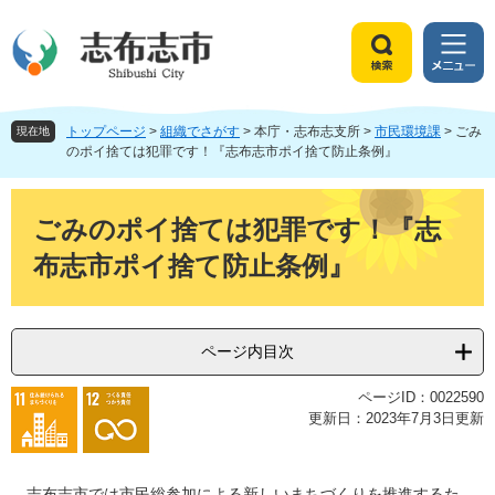
ペ
メ
ー
ニ
ジ
ュ
検
メ
の
ー
索
ニ
先
を
ュ
頭
飛
トップページ
>
組織でさがす
>
本庁・志布志支所
>
市民環境課
>
ごみ
ー
現在地
で
ば
のポイ捨ては犯罪です！『志布志市ポイ捨て防止条例』
す
し
。
て
本
本
文
ごみのポイ捨ては犯罪です！『志
文
布志市ポイ捨て防止条例』
へ
ページ内目次
ページID：0022590
更新日：2023年7月3日更新
志布志市では市民総参加による新しいまちづくりを推進するた