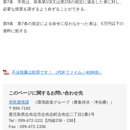
第7条 市長は、前条第1項又は第2項の規定に違反した者に対し、
必要な措置を講ずるよう命ずることができる。
第9条 第7条の規定による命令に従わなかった者は、5万円以下の
過料に処する
不法投棄は犯罪です！ （PDFファイル／400KB）
このページに関するお問い合わせ先
市民環境課
環境政策グループ（農集排水・浄化槽）
〒899‐7192
鹿児島県志布志市志布志町志布志二丁目1番1号
Tel：099-472-1111【内線236・238】
Fax：099-472-1336