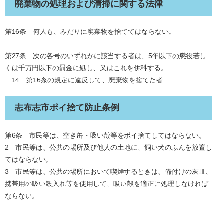
廃棄物の処理および清掃に関する法律
第16条 何人も、みだりに廃棄物を捨ててはならない。
第27条 次の各号のいずれかに該当する者は、5年以下の懲役若し
くは千万円以下の罰金に処し、又はこれを併科する。
14 第16条の規定に違反して、廃棄物を捨てた者
志布志市ポイ捨て防止条例
第6条 市民等は、空き缶・吸い殻等をポイ捨てしてはならない。
2 市民等は、公共の場所及び他人の土地に、飼い犬のふんを放置し
てはならない。
3 市民等は、公共の場所において喫煙するときは、備付けの灰皿、
携帯用の吸い殻入れ等を使用して、吸い殻を適正に処理しなければ
ならない。