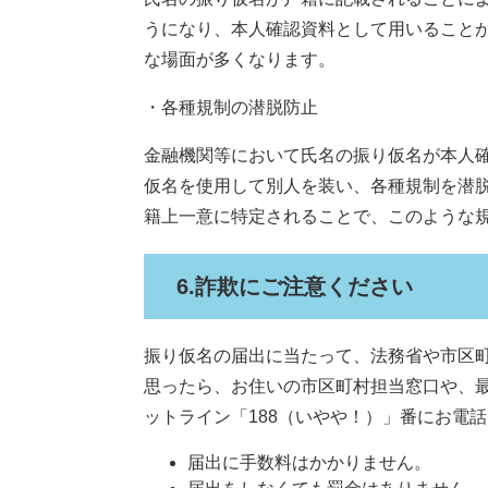
うになり、本人確認資料として用いること
な場面が多くなります。
・各種規制の潜脱防止
金融機関等において氏名の振り仮名が本人
仮名を使用して別人を装い、各種規制を潜
籍上一意に特定されることで、このような
6.詐欺にご注意ください
振り仮名の届出に当たって、法務省や市区
思ったら、お住いの市区町村担当窓口や、最
ットライン「188（いやや！）」番にお電
届出に手数料はかかりません。