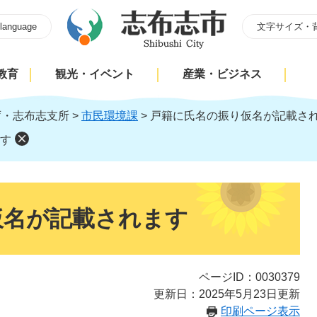
 language
文字サイズ・
教育
観光・イベント
産業・ビジネス
庁・志布志支所
>
市民環境課
>
戸籍に氏名の振り仮名が記載さ
す
仮名が記載されます
ページID：0030379
更新日：2025年5月23日更新
印刷ページ表示