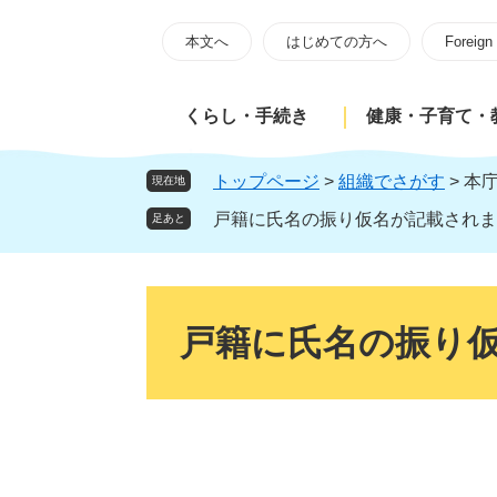
ペ
メ
ー
ニ
本文へ
はじめての方へ
Foreign
ジ
ュ
の
ー
くらし・手続き
健康・子育て・
先
を
頭
飛
で
ば
トップページ
>
組織でさがす
>
本
現在地
す
し
戸籍に氏名の振り仮名が記載されま
足あと
。
て
本
文
本
へ
文
戸籍に氏名の振り