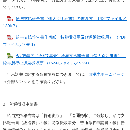
書）を作成し、摘要欄に「訂正分」と朱書きで記入の上、再提出し
てください。
給与支払報告書（個人別明細書）の書き方 （PDFファイル／
189KB）
給与支払報告書仕切紙（特別徴収用及び普通徴収用） （PDF
ファイル／79KB）
令和8年度（令和7年分）給与支払報告書（個人別明細書）・
給与所得の源泉徴収票 （Excelファイル／53KB）
年末調整に関する各種情報につきましては、
国税庁ホームページ
＜外部リンク＞
をご確認ください。
3 普通徴収申請書
給与支払報告書は「特別徴収」・「普通徴収」に分類し、給与支
払報告書（総括表）の後に特別徴収者分、普通徴収申請書の後に普