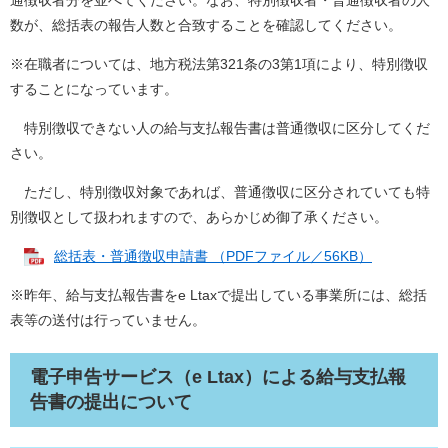
通徴収者分を並べてください。なお、特別徴収者・普通徴収者の人
数が、総括表の報告人数と合致することを確認してください。
※在職者については、地方税法第321条の3第1項により、特別徴収
することになっています。
特別徴収できない人の給与支払報告書は普通徴収に区分してくだ
さい。
ただし、特別徴収対象であれば、普通徴収に区分されていても特
別徴収として扱われますので、あらかじめ御了承ください。
総括表・普通徴収申請書 （PDFファイル／56KB）
※昨年、給与支払報告書をe Ltaxで提出している事業所には、総括
表等の送付は行っていません。
電子申告サービス（e Ltax）による給与支払報
告書の提出について