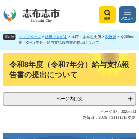
ペ
メ
ー
ニ
ジ
ュ
検
メ
の
ー
索
ニ
先
を
ュ
頭
飛
トップページ
>
組織でさがす
>
本庁・志布志支所
>
税務課
>
令和8年
ー
現在地
で
ば
度（令和7年分）給与支払報告書の提出について
す
し
。
て
本
本
文
令和8年度（令和7年分）給与支払報
文
告書の提出について
へ
ページ内目次
ページID：0023630
更新日：2025年11月17日更新