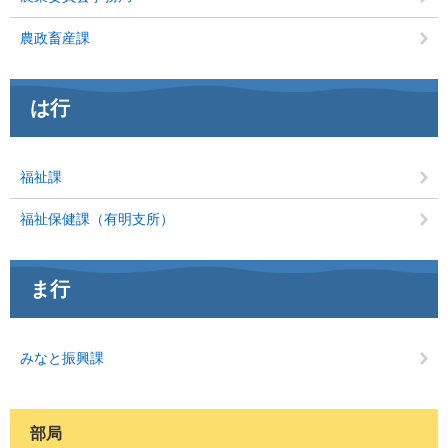
農政畜産課
は行
福祉課
福祉保健課（有明支所）
ま行
みなと振興課
部局