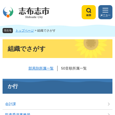
ペ
メ
ー
ニ
ジ
ュ
検
メ
の
ー
索
ニ
先
を
ュ
頭
飛
トップページ
>
組織でさがす
ー
現在地
で
ば
す
し
本
。
て
文
組織でさがす
本
文
へ
部局別所属一覧
50音順所属一覧
か行
会計課
監査委員事務局