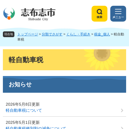
ペ
メ
ー
ニ
ジ
ュ
検
メ
の
ー
索
ニ
先
を
ュ
頭
飛
トップページ
>
分類でさがす
>
くらし・手続き
>
税金_個人
>
軽自動
ー
現在地
で
ば
車税
す
し
。
て
本
本
文
軽自動車税
文
へ
お知らせ
2026年5月8日更新
軽自動車税について
2025年5月1日更新
軽自動車税種別割の減免について