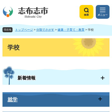
ペ
メ
ー
ニ
ジ
ュ
検
メ
の
ー
索
ニ
先
を
ュ
頭
飛
トップページ
>
分類でさがす
>
健康・子育て・教育
>
学校
ー
現在地
で
ば
す
し
本
。
て
文
学校
本
文
へ
新着情報
就学