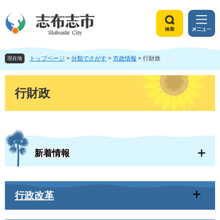
ペ
メ
ー
ニ
ジ
ュ
検
メ
の
ー
索
ニ
先
を
ュ
頭
飛
トップページ
>
分類でさがす
>
市政情報
>
行財政
ー
現在地
で
ば
す
し
本
。
て
文
行財政
本
文
へ
新着情報
行政改革