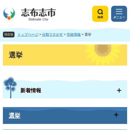
ペ
メ
ー
ニ
ジ
ュ
検
メ
の
ー
索
ニ
先
を
ュ
頭
飛
トップページ
>
分類でさがす
>
市政情報
>
選挙
ー
現在地
で
ば
す
し
本
。
て
文
選挙
本
文
へ
新着情報
選挙