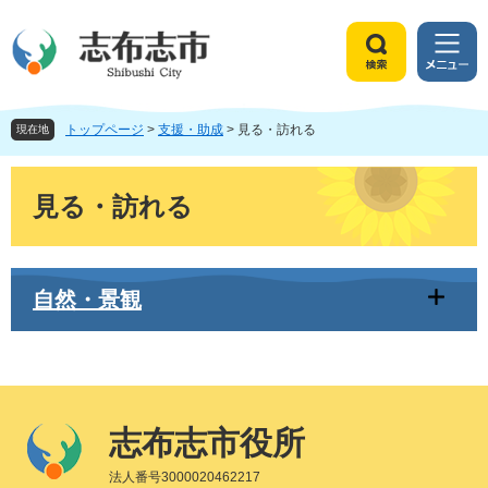
ペ
メ
ー
ニ
ジ
ュ
検
メ
の
ー
索
ニ
先
を
ュ
頭
飛
トップページ
>
支援・助成
>
見る・訪れる
ー
現在地
で
ば
す
し
本
。
て
文
見る・訪れる
本
文
へ
自然・景観
志布志市役所
法人番号3000020462217