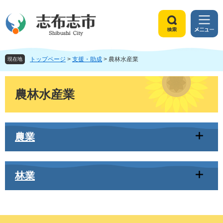
ペ
メ
ー
ニ
ジ
ュ
検
メ
の
ー
索
ニ
先
を
ュ
頭
飛
トップページ
>
支援・助成
>
農林水産業
ー
現在地
で
ば
す
し
本
。
て
文
農林水産業
本
文
へ
農業
林業