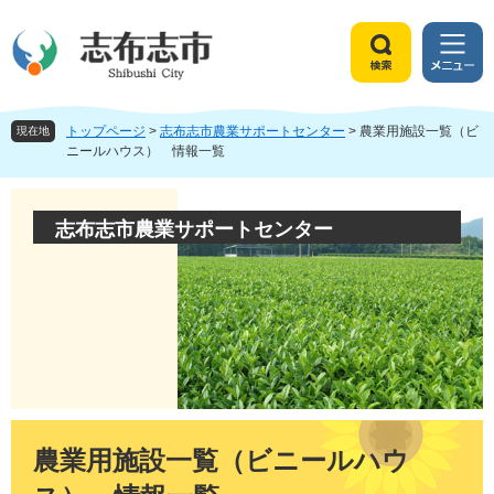
ペ
メ
ー
ニ
ジ
ュ
検
メ
の
ー
索
ニ
先
を
ュ
頭
飛
トップページ
>
志布志市農業サポートセンター
>
農業用施設一覧（ビ
ー
現在地
で
ば
ニールハウス） 情報一覧
す
し
。
て
本
志布志市農業サポートセンター
文
へ
本
文
農業用施設一覧（ビニールハウ