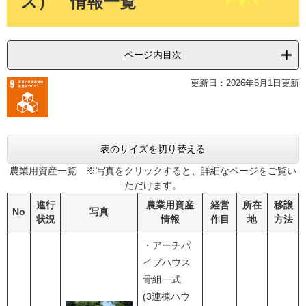
ス） 情報一覧
ページ内目次
更新日：2026年6月1日更新
表のサイズを切り替える
農業用資産一覧 ※写真をクリックすると、詳細なページをご覧い
ただけます。
進行
農業用資産
経営
所在
移譲
No
写真
状況
情報
作目
地
方法
・アーチパ
イプハウス
骨組一式
(3連棟ハウ