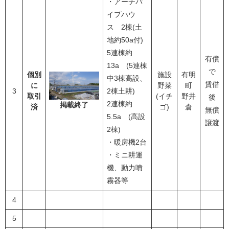
・アーチパ
イプハウ
ス 2棟(土
地約50a付)
5連棟約
有償
13a (5連棟
で
個別
施設
有明
中3棟高設、
賃借
に
野菜
町
3
2棟土耕)
取引
(イチ
野井
後
2連棟約
掲載終了
済
ゴ)
倉
無償
5.5a (高設
譲渡
2棟)
・暖房機2台
・ミニ耕運
機、動力噴
霧器等
4
5