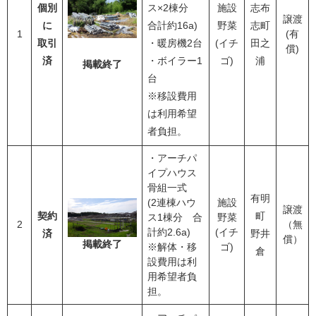
個別
ス×2棟分
施設
志布
譲渡
に
合計約16a)
野菜
志町
1
(有
取引
・暖房機2台
(イチ
田之
償)
済
・ボイラー1
ゴ)
浦
掲載終了
台
​※移設費用
は利用希望
者負担。
・アーチパ
イプハウス
骨組一式
有明
(2連棟ハウ
施設
譲渡
契約
町
ス1棟分 合
野菜
2
（無
計約2.6a)
(イチ
済
野井
償）
掲載終了
​※解体・移
ゴ)
倉
設費用は利
用希望者負
担。