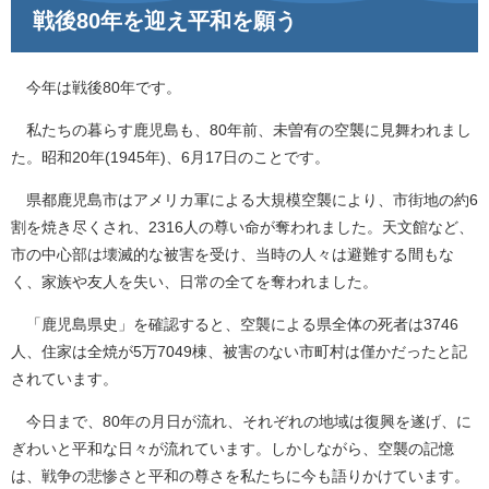
戦後80年を迎え平和を願う
今年は戦後80年です。
私たちの暮らす鹿児島も、80年前、未曽有の空襲に見舞われまし
た。昭和20年(1945年)、6月17日のことです。
県都鹿児島市はアメリカ軍による大規模空襲により、市街地の約6
割を焼き尽くされ、2316人の尊い命が奪われました。天文館など、
市の中心部は壊滅的な被害を受け、当時の人々は避難する間もな
く、家族や友人を失い、日常の全てを奪われました。
「鹿児島県史」を確認すると、空襲による県全体の死者は3746
人、住家は全焼が5万7049棟、被害のない市町村は僅かだったと記
されています。
今日まで、80年の月日が流れ、それぞれの地域は復興を遂げ、に
ぎわいと平和な日々が流れています。しかしながら、空襲の記憶
は、戦争の悲惨さと平和の尊さを私たちに今も語りかけています。