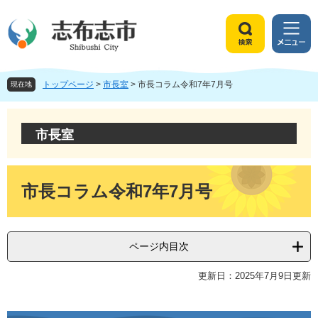
ペ
メ
ー
ニ
ジ
ュ
検
メ
の
ー
索
ニ
先
を
ュ
頭
飛
トップページ
>
市長室
>
市長コラム令和7年7月号
ー
現在地
で
ば
す
し
。
て
市長室
本
文
へ
本
文
市長コラム令和7年7月号
ページ内目次
更新日：2025年7月9日更新