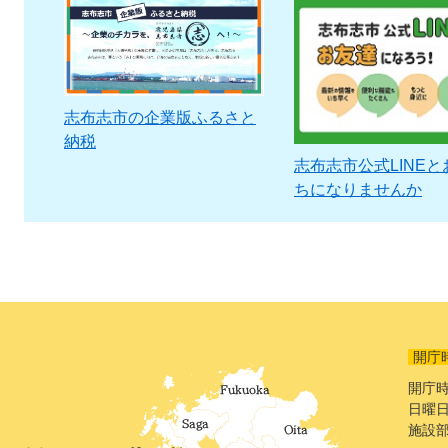
志布志市の企業版ふるさと
納税
志布志市公式LINEと
ちになりませんか
開庁
開庁時
日曜日
施設