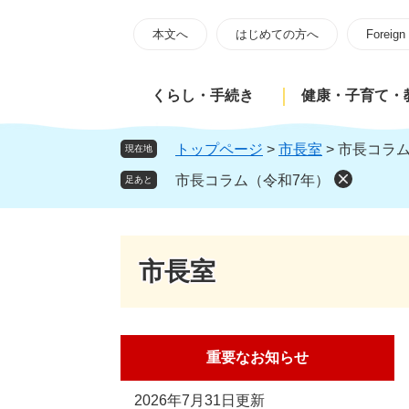
ペ
メ
ー
ニ
本文へ
はじめての方へ
Foreign
ジ
ュ
の
ー
くらし・手続き
健康・子育て・
先
を
頭
飛
で
ば
トップページ
>
市長室
>
市長コラム
現在地
す
し
市長コラム（令和7年）
足あと
。
て
本
文
へ
市長室
重要なお知らせ
2026年7月31日更新