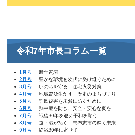
令和7年市長コラム一覧
1月号
新年賀詞
2月号
豊かな環境を次代に受け継ぐために
3月号
いのちを守る 住宅火災対策
4月号
地域資源生かす 歴史のまちづくり
5月号
詐欺被害を未然に防ぐために
6月号
熱中症を防ぎ、安全・安心な夏を
7月号
戦後80年を迎え平和を願う
8月号
道・港が拓く 志布志市の輝く未来
9月号
終戦80年に寄せて