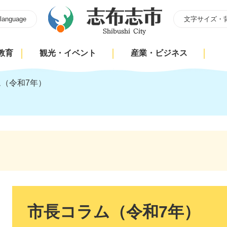
 language
文字サイズ・
教育
観光・イベント
産業・ビジネス
（令和7年）
本
文
市長コラム（令和7年）