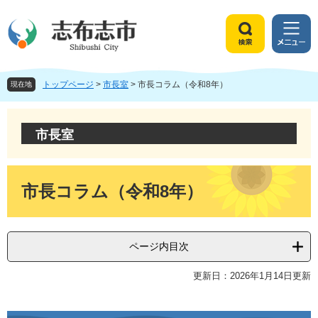
ペ
メ
ー
ニ
ジ
ュ
検
メ
の
ー
索
ニ
先
を
ュ
頭
飛
トップページ
>
市長室
>
市長コラム（令和8年）
ー
現在地
で
ば
す
し
。
て
市長室
本
文
へ
本
文
市長コラム（令和8年）
ページ内目次
更新日：2026年1月14日更新