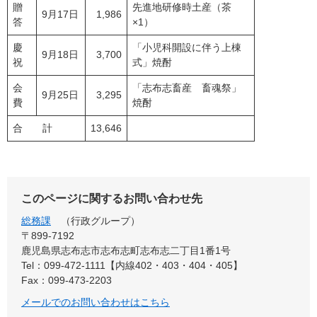
贈
先進地研修時土産（茶
9月17日
1,986
答
×1）
慶
「小児科開設に伴う上棟
9月18日
3,700
祝
式」焼酎
会
「志布志畜産 畜魂祭」
9月25日
3,295
費
焼酎
合 計
13,646
このページに関するお問い合わせ先
総務課
行政グループ
〒899-7192
鹿児島県志布志市志布志町志布志二丁目1番1号
Tel：099-472-1111【内線402・403・404・405】
Fax：099-473-2203
メールでのお問い合わせはこちら