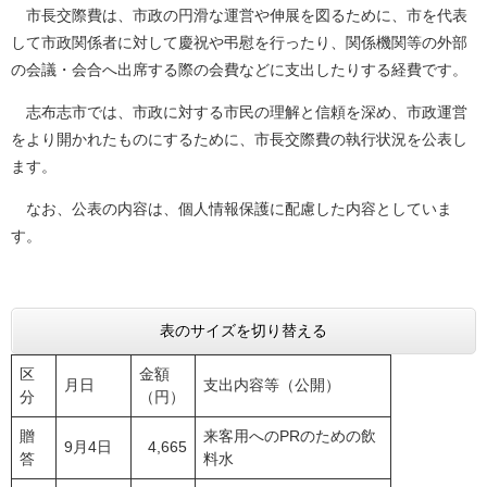
市長交際費は、市政の円滑な運営や伸展を図るために、市を代表
して市政関係者に対して慶祝や弔慰を行ったり、関係機関等の外部
の会議・会合へ出席する際の会費などに支出したりする経費です。
志布志市では、市政に対する市民の理解と信頼を深め、市政運営
をより開かれたものにするために、市長交際費の執行状況を公表し
ます。
なお、公表の内容は、個人情報保護に配慮した内容としていま
す。
表のサイズを切り替える
区
金額
月日
支出内容等（公開）
分
（円）
贈
来客用へのPRのための飲
9月4日
4,665
答
料水