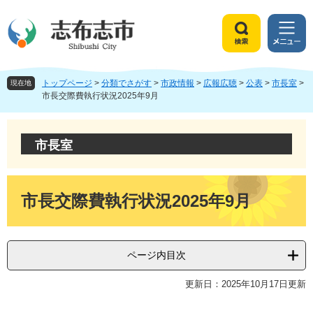
ペ
メ
ー
ニ
ジ
ュ
検
メ
の
ー
索
ニ
先
を
ュ
頭
飛
トップページ
>
分類でさがす
>
市政情報
>
広報広聴
>
公表
>
市長室
>
ー
現在地
で
ば
市長交際費執行状況2025年9月
す
し
。
て
本
市長室
文
へ
本
文
市長交際費執行状況2025年9月
ページ内目次
更新日：2025年10月17日更新