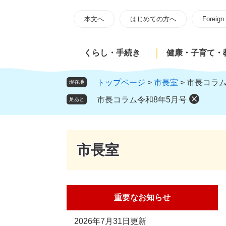
ペ
メ
ー
ニ
本文へ
はじめての方へ
Foreign
ジ
ュ
の
ー
くらし・手続き
健康・子育て・
先
を
頭
飛
で
ば
トップページ
>
市長室
>
市長コラム
現在地
す
し
市長コラム令和8年5月号
足あと
。
て
本
文
へ
市長室
重要なお知らせ
2026年7月31日更新