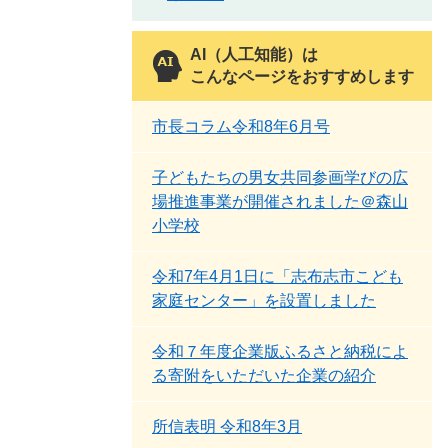
AI（人工知能）は
こんなページをおすすめします
市長コラム令和8年6月号
子どもたちの男女共同参画学びの広
場推進事業が開催されました＠森山
小学校
令和7年4月1日に「志布志市こども
家庭センター」を設置しました
令和７年度企業版ふるさと納税によ
る寄附をいただいた企業の紹介
所信表明 令和8年3月