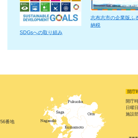
志布志市の企業版ふ
納税
SDGsへの取り組み
開庁
開庁時
日曜日
施設
56番地