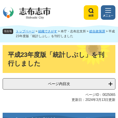
ペ
メ
ー
ニ
ジ
ュ
検
メ
の
ー
索
ニ
先
を
ュ
頭
飛
トップページ
>
組織でさがす
>
本庁・志布志支所
>
総合政策課
>
平成
ー
現在地
で
ば
23年度版「統計しぶし」を刊行しました
す
し
。
て
本
本
文
平成23年度版「統計しぶし」を刊
文
行しました
へ
ページ内目次
ページID：0025065
更新日：2024年3月13日更新