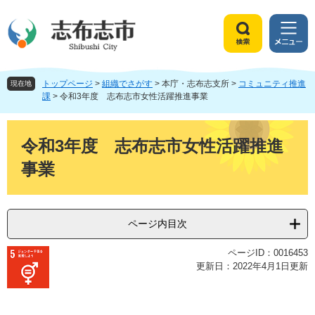
ペ
メ
ー
ニ
ジ
ュ
検
メ
の
ー
索
ニ
先
を
ュ
頭
飛
トップページ
>
組織でさがす
>
本庁・志布志支所
>
コミュニティ推進
ー
現在地
で
ば
課
>
令和3年度 志布志市女性活躍推進事業
す
し
。
て
本
本
文
令和3年度 志布志市女性活躍推進
文
事業
へ
ページ内目次
ページID：0016453
更新日：2022年4月1日更新