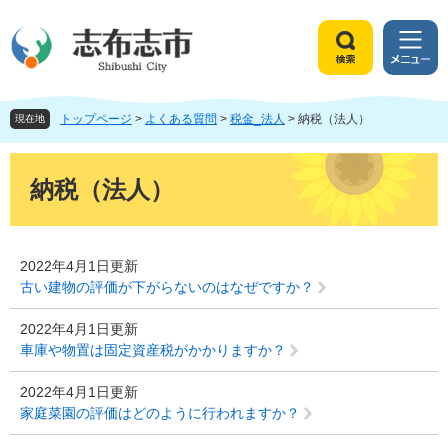
ペ
メ
ー
ニ
ジ
ュ
検
メ
の
ー
索
ニ
先
を
ュ
頭
飛
トップページ
>
よくある質問
>
税金_法人
>
納税（法人）
ー
現在地
で
ば
す
し
本
。
て
文
納税（法人）
本
文
へ
2022年4月1日更新
古い建物の評価が下がらないのはなぜですか？
2022年4月1日更新
車庫や物置は固定資産税がかかりますか？
2022年4月1日更新
家庭菜園の評価はどのように行われますか？