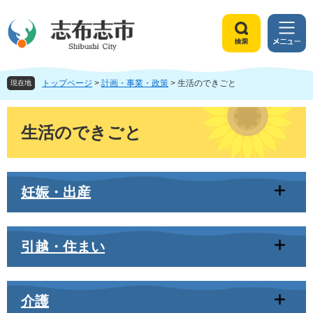
ペ
メ
ー
ニ
ジ
ュ
検
メ
の
ー
索
ニ
先
を
ュ
頭
飛
トップページ
>
計画・事業・政策
>
生活のできごと
ー
現在地
で
ば
す
し
本
。
て
文
生活のできごと
本
文
へ
妊娠・出産
引越・住まい
介護