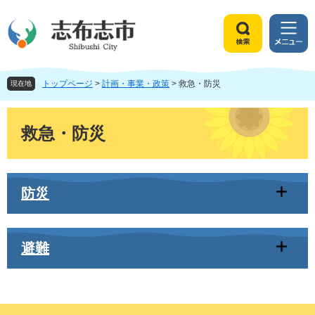
ペ
メ
ー
ニ
ジ
ュ
検
メ
の
ー
索
ニ
先
を
ュ
頭
飛
トップページ
>
計画・事業・政策
>
救急・防災
ー
現在地
で
ば
す
し
本
。
て
文
救急・防災
本
文
へ
防災
避難