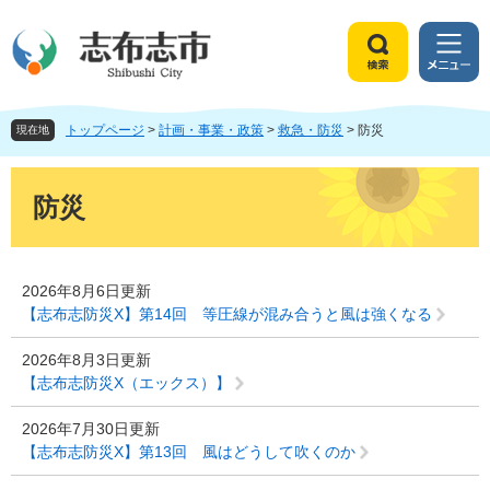
ペ
メ
ー
ニ
ジ
ュ
検
メ
の
ー
索
ニ
先
を
ュ
頭
飛
トップページ
>
計画・事業・政策
>
救急・防災
>
防災
ー
現在地
で
ば
す
し
本
。
て
文
防災
本
文
へ
2026年8月6日更新
【志布志防災X】第14回 等圧線が混み合うと風は強くなる
2026年8月3日更新
【志布志防災X（エックス）】
2026年7月30日更新
【志布志防災X】第13回 風はどうして吹くのか