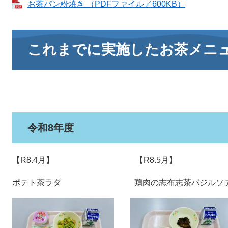
お茶パン粉焼き （PDFファイル／600KB）
これまでに実施したお茶メニ
​令和8年度
【R8.4月】 【R8.5月】
ポテト茶ラダ 鶏肉の志布志茶バジルソ