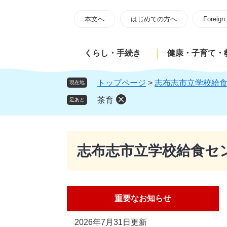
ペ
メ
ー
ニ
本文へ
はじめての方へ
Foreign
ジ
ュ
の
ー
くらし・手続き
健康・子育て・
先
を
頭
飛
で
ば
トップページ
>
志布志市立学校給
現在地
す
し
茶育
足あと
。
て
本
文
へ
志布志市立学校給食セ
重要なお知らせ
2026年7月31日更新