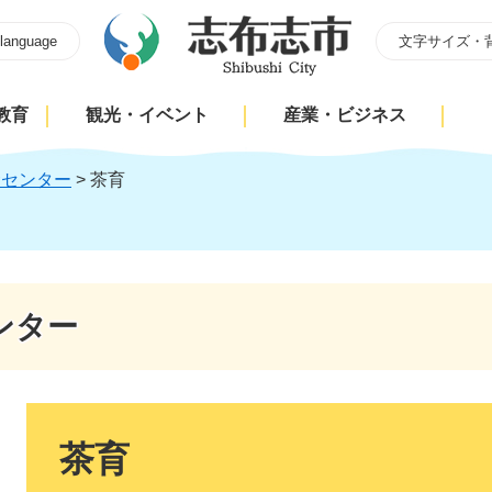
 language
文字サイズ・
教育
観光・イベント
産業・ビジネス
食センター
>
茶育
ンター
本
文
茶育