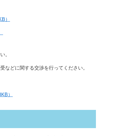
KB）
）
さい。
譲受などに関する交渉を行ってください。
8KB）