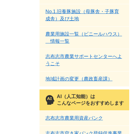
No.1.旧養豚施設（母豚舎・子豚育
成舎）及び土地
農業用施設一覧（ビニールハウス）
情報一覧
志布志市農業サポートセンターへよ
うこそ
地域計画の変更（農政畜産課）
AI（人工知能）は
こんなページをおすすめします
志布志市農業用資産バンク
志布志市空き家バンク登録促進事業