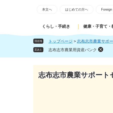
ペ
メ
ー
ニ
本文へ
はじめての方へ
Foreign
ジ
ュ
の
ー
くらし・手続き
健康・子育て・
先
を
頭
飛
で
ば
トップページ
>
志布志市農業サポ
現在地
す
し
志布志市農業用資産バンク
足あと
。
て
本
文
へ
志布志市農業サポート