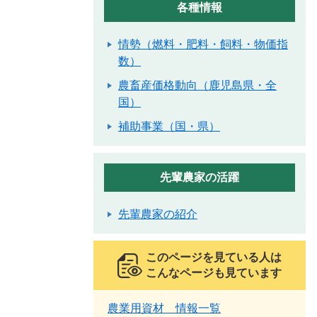
各種情報
情勢（燃料・肥料・飼料・物価指
数）
農畜産価格動向（鹿児島県・全
国）
補助事業（国・県）
先輩農家の活躍
先輩農家の紹介
このページを見ている人は
こんなページも見ています
農業用資材 情報一覧